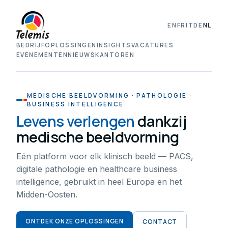
EN
FR
IT
DE
NL
BEDRIJF
OPLOSSINGEN
INSIGHTS
VACATURES
EVENEMENTEN
NIEUWS
KANTOREN
MEDISCHE BEELDVORMING · PATHOLOGIE ·
BUSINESS INTELLIGENCE
Levens verlengen
dankzij
medische beeldvorming
Eén platform voor elk klinisch beeld — PACS,
digitale pathologie en healthcare business
intelligence, gebruikt in heel Europa en het
Midden-Oosten.
ONTDEK ONZE OPLOSSINGEN
CONTACT