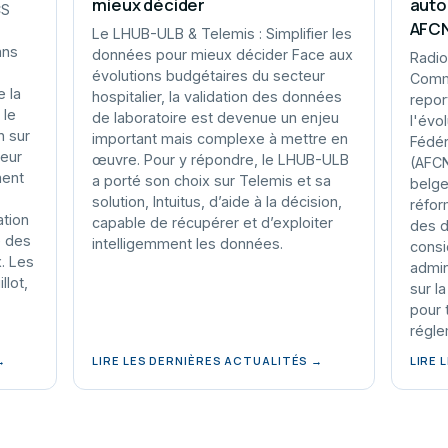
mieux décider
auto
CS
AFC
Le LHUB-ULB & Telemis : Simplifier les
ans
données pour mieux décider Face aux
Radio
évolutions budgétaires du secteur
Comme
 la
hospitalier, la validation des données
repor
 le
de laboratoire est devenue un enjeu
l'évo
n sur
important mais complexe à mettre en
Fédér
teur
œuvre. Pour y répondre, le LHUB-ULB
(AFCN
ment
a porté son choix sur Telemis et sa
belge
solution, Intuitus, d’aide à la décision,
réfor
ation
capable de récupérer et d’exploiter
des d
e des
intelligemment les données.
consi
x. Les
admin
llot,
sur l
pour 
régle
→
LIRE LES DERNIÈRES ACTUALITÉS →
LIRE 