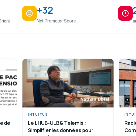
+32
rient
Net Promoter Score
a
INTUITUS
INTU
ge de
Le LHUB-ULB & Telemis :
Radi
Simplifier les données pour
Comm