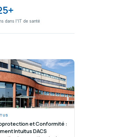
25+
ns dans l'IT de santé
ITUS
oprotection et Conformité :
ent Intuitus DACS