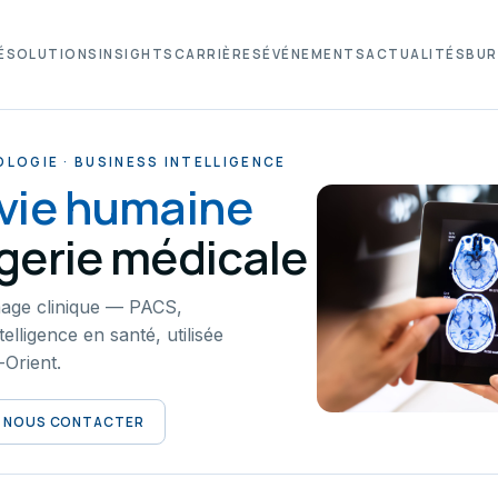
É
SOLUTIONS
INSIGHTS
CARRIÈRES
ÉVÉNEMENTS
ACTUALITÉS
BUR
OLOGIE · BUSINESS INTELLIGENCE
 vie humaine
agerie médicale
age clinique — PACS,
telligence en santé, utilisée
Orient.
NOUS CONTACTER