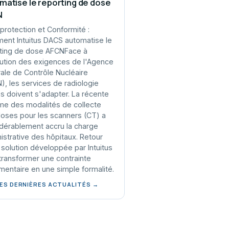
matise le reporting de dose
N
protection et Conformité :
nt Intuitus DACS automatise le
ting de dose AFCNFace à
lution des exigences de l'Agence
ale de Contrôle Nucléaire
), les services de radiologie
s doivent s'adapter. La récente
me des modalités de collecte
oses pour les scanners (CT) a
dérablement accru la charge
istrative des hôpitaux. Retour
a solution développée par Intuitus
transformer une contrainte
mentaire en une simple formalité.
LES DERNIÈRES ACTUALITÉS →