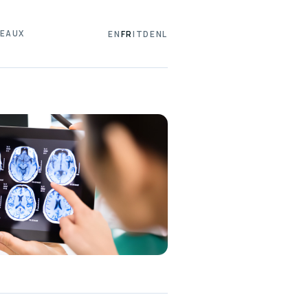
EAUX
EN
FR
IT
DE
NL