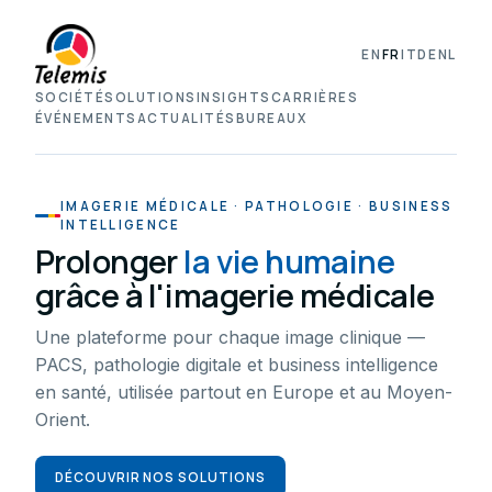
EN
FR
IT
DE
NL
SOCIÉTÉ
SOLUTIONS
INSIGHTS
CARRIÈRES
ÉVÉNEMENTS
ACTUALITÉS
BUREAUX
IMAGERIE MÉDICALE · PATHOLOGIE · BUSINESS
INTELLIGENCE
Prolonger
la vie humaine
grâce à l'imagerie médicale
Une plateforme pour chaque image clinique —
PACS, pathologie digitale et business intelligence
en santé, utilisée partout en Europe et au Moyen-
Orient.
DÉCOUVRIR NOS SOLUTIONS