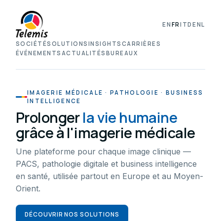
EN
FR
IT
DE
NL
SOCIÉTÉ
SOLUTIONS
INSIGHTS
CARRIÈRES
ÉVÉNEMENTS
ACTUALITÉS
BUREAUX
IMAGERIE MÉDICALE · PATHOLOGIE · BUSINESS
INTELLIGENCE
Prolonger
la vie humaine
grâce à l'imagerie médicale
Une plateforme pour chaque image clinique —
PACS, pathologie digitale et business intelligence
en santé, utilisée partout en Europe et au Moyen-
Orient.
DÉCOUVRIR NOS SOLUTIONS