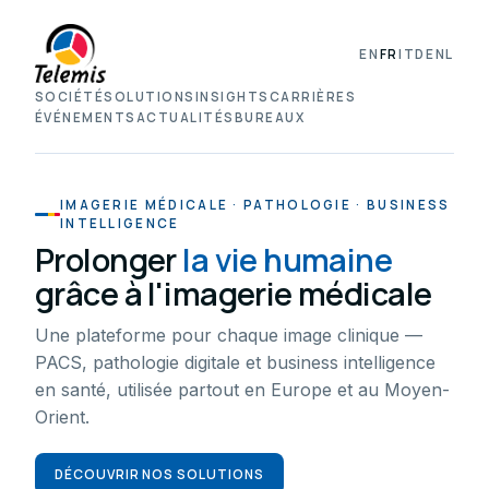
EN
FR
IT
DE
NL
SOCIÉTÉ
SOLUTIONS
INSIGHTS
CARRIÈRES
ÉVÉNEMENTS
ACTUALITÉS
BUREAUX
IMAGERIE MÉDICALE · PATHOLOGIE · BUSINESS
INTELLIGENCE
Prolonger
la vie humaine
grâce à l'imagerie médicale
Une plateforme pour chaque image clinique —
PACS, pathologie digitale et business intelligence
en santé, utilisée partout en Europe et au Moyen-
Orient.
DÉCOUVRIR NOS SOLUTIONS