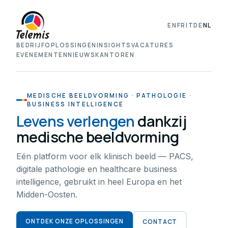
EN
FR
IT
DE
NL
BEDRIJF
OPLOSSINGEN
INSIGHTS
VACATURES
EVENEMENTEN
NIEUWS
KANTOREN
MEDISCHE BEELDVORMING · PATHOLOGIE ·
BUSINESS INTELLIGENCE
Levens verlengen
dankzij
medische beeldvorming
Eén platform voor elk klinisch beeld — PACS,
digitale pathologie en healthcare business
intelligence, gebruikt in heel Europa en het
Midden-Oosten.
ONTDEK ONZE OPLOSSINGEN
CONTACT