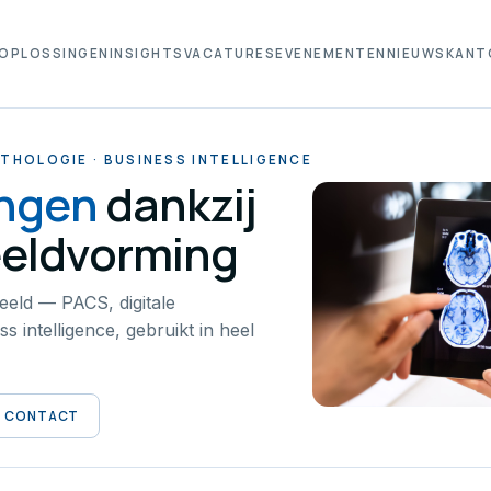
OPLOSSINGEN
INSIGHTS
VACATURES
EVENEMENTEN
NIEUWS
KANT
THOLOGIE · BUSINESS INTELLIGENCE
engen
dankzij
eldvorming
eeld — PACS, digitale
s intelligence, gebruikt in heel
CONTACT