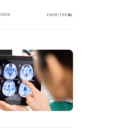
OREN
EN
FR
IT
DE
NL