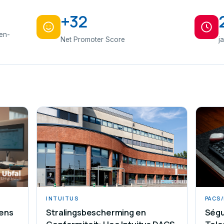
+32
den-
Net Promoter Score
j
INTUITUS
PACS
ens
Stralingsbescherming en
Ségu