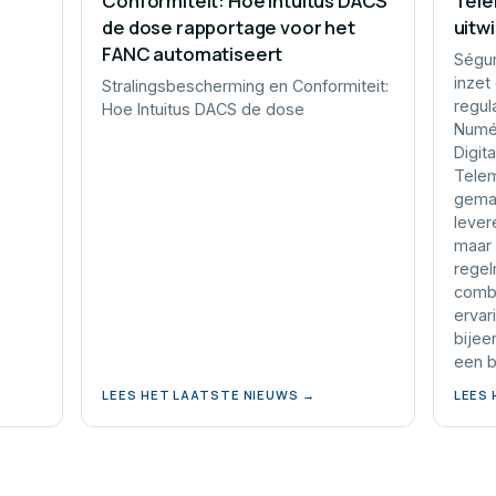
Conformiteit: Hoe Intuitus DACS
Tele
de dose rapportage voor het
uitw
FANC automatiseert
Ségur
e
inzet
Stralingsbescherming en Conformiteit:
regul
Hoe Intuitus DACS de dose
Numér
Digit
Telem
gemaa
lever
maar 
regel
combi
ervar
bijee
een b
LEES HET LAATSTE NIEUWS →
LEES