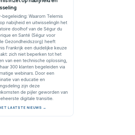
mis inzet op nabijheid en
isseling
-begeleiding: Waarom Telemis
 op nabijheid en uitwisselingIn het
atoire doolhof van de Ségur du
ique en Santé (Ségur voor
ale Gezondheidszorg) heeft
is Frankrijk een duidelijke keuze
kt: zich niet beperken tot het
en van een technische oplossing,
haar 300 klanten begeleiden via
matige webinars. Door een
natie van educatie en
ingsdeling zijn deze
nkomsten de pijler geworden van
eheerste digitale transitie.
 HET LAATSTE NIEUWS →