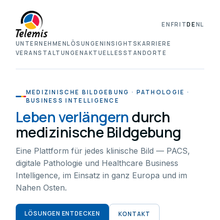
EN
FR
IT
DE
NL
UNTERNEHMEN
LÖSUNGEN
INSIGHTS
KARRIERE
VERANSTALTUNGEN
AKTUELLES
STANDORTE
MEDIZINISCHE BILDGEBUNG · PATHOLOGIE ·
BUSINESS INTELLIGENCE
Leben verlängern
durch
medizinische Bildgebung
Eine Plattform für jedes klinische Bild — PACS,
digitale Pathologie und Healthcare Business
Intelligence, im Einsatz in ganz Europa und im
Nahen Osten.
LÖSUNGEN ENTDECKEN
KONTAKT