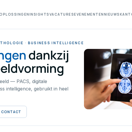
OPLOSSINGEN
INSIGHTS
VACATURES
EVENEMENTEN
NIEUWS
KANT
THOLOGIE · BUSINESS INTELLIGENCE
engen
dankzij
eldvorming
eeld — PACS, digitale
s intelligence, gebruikt in heel
CONTACT