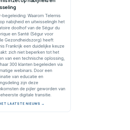
mis inzet op nabijheid en
isseling
-begeleiding: Waarom Telemis
 op nabijheid en uitwisselingIn het
atoire doolhof van de Ségur du
ique en Santé (Ségur voor
ale Gezondheidszorg) heeft
is Frankrijk een duidelijke keuze
kt: zich niet beperken tot het
en van een technische oplossing,
haar 300 klanten begeleiden via
matige webinars. Door een
natie van educatie en
ingsdeling zijn deze
nkomsten de pijler geworden van
eheerste digitale transitie.
 HET LAATSTE NIEUWS →