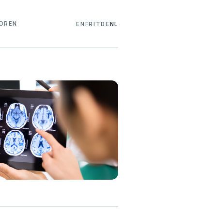
OREN
EN
FR
IT
DE
NL