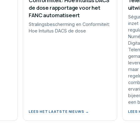
Conformiteit: Hoe Intuitus DACS
Tele
de dose rapportage voor het
uitw
FANC automatiseert
Ségur
e
inzet
Stralingsbescherming en Conformiteit:
regul
Hoe Intuitus DACS de dose
Numér
Digit
Telem
gemaa
lever
maar 
regel
combi
ervar
bijee
een b
LEES HET LAATSTE NIEUWS →
LEES