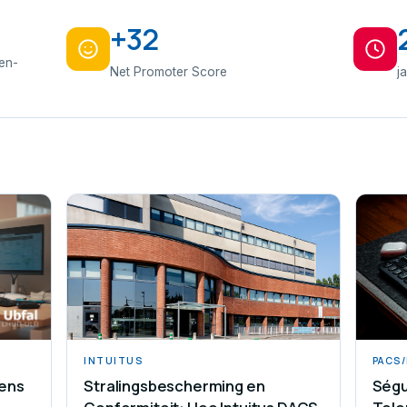
+32
den-
Net Promoter Score
j
INTUITUS
PACS
ens
Stralingsbescherming en
Ségu