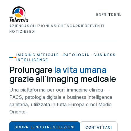
EN
FR
IT
DE
NL
AZIENDA
SOLUZIONI
INSIGHTS
CARRIERE
EVENTI
NOTIZIE
SEDI
IMAGING MEDICALE · PATOLOGIA · BUSINESS
INTELLIGENCE
Prolungare
la vita umana
grazie all'imaging medicale
Una piattaforma per ogni immagine clinica —
PACS, patologia digitale e business intelligence
sanitaria, utilizzata in tutta Europa e nel Medio
Oriente.
SCOPRI LE NOSTRE SOLUZIONI
CONTATTACI