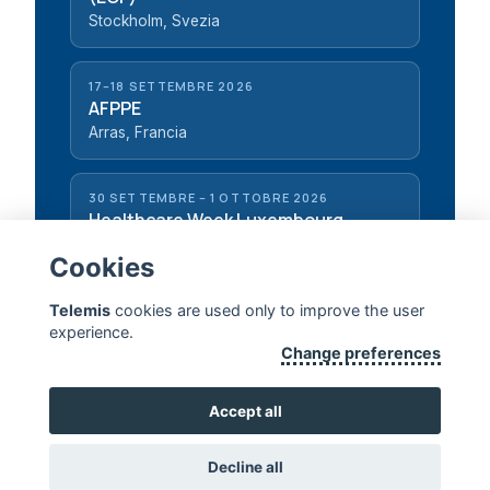
Stockholm, Svezia
17–18 SETTEMBRE 2026
AFPPE
Arras, Francia
30 SETTEMBRE – 1 OTTOBRE 2026
Healthcare Week Luxembourg
Luxembourg, Lussemburgo
Cookies
Telemis
cookies are used only to improve the user
experience.
Change preferences
TELEMIS — PROLUNGARE LA VITA UMANA
Accept all
CONTATTACI
Decline all
Copyright 2026, Telemis S.A. ·
Disclaimer
·
Standards & Certificates