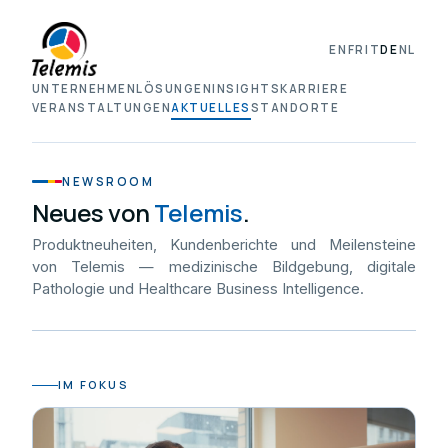
EN
FR
IT
DE
NL
UNTERNEHMEN
LÖSUNGEN
INSIGHTS
KARRIERE
VERANSTALTUNGEN
AKTUELLES
STANDORTE
NEWSROOM
Neues von
Telemis
.
Produktneuheiten, Kundenberichte und Meilensteine
von Telemis — medizinische Bildgebung, digitale
Pathologie und Healthcare Business Intelligence.
IM FOKUS