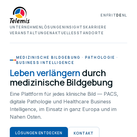
EN
FR
IT
DE
NL
UNTERNEHMEN
LÖSUNGEN
INSIGHTS
KARRIERE
VERANSTALTUNGEN
AKTUELLES
STANDORTE
MEDIZINISCHE BILDGEBUNG · PATHOLOGIE ·
BUSINESS INTELLIGENCE
Leben verlängern
durch
medizinische Bildgebung
Eine Plattform für jedes klinische Bild — PACS,
digitale Pathologie und Healthcare Business
Intelligence, im Einsatz in ganz Europa und im
Nahen Osten.
LÖSUNGEN ENTDECKEN
KONTAKT