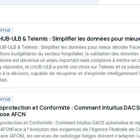
UITUS
HUB-ULB & Telemis : Simplifier les données pour mieu
UB-ULB & Telemis : Simplifier les données pour mieux décider Fac
tions budgétaires du secteur hospitalier, la validation des données
atoire est devenue un enjeu important mais complexe à mettre en 
y répondre, le LHUB-ULB a porté son choix sur Telemis et sa solution
e à la décision, capable de récupérer et d’exploiter intelligemment 
ées.
UITUS
oprotection et Conformité : Comment Intuitus DACS 
dose AFCN
protection et Conformité : Comment Intuitus DACS automatise le re
AFCNFace à l'évolution des exigences de l'Agence Fédérale de C
aire (AFCN), les services de radiologie belges doivent s'adapter. 