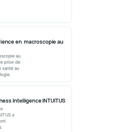
érience en macroscopie au
oscopie au
de prise de
e santé au
logie.
iness Intelligence INTUITUS
ce
TUITUS a
ont
s