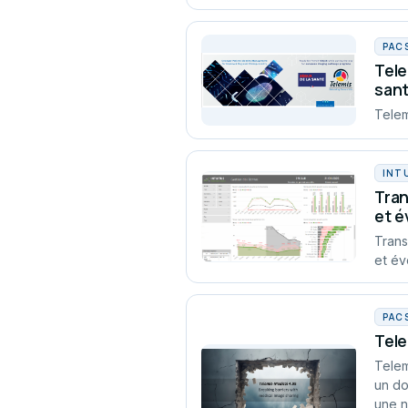
PAC
Tele
san
Telem
INT
Tran
et é
Trans
et év
PAC
Tele
Telem
un do
une n