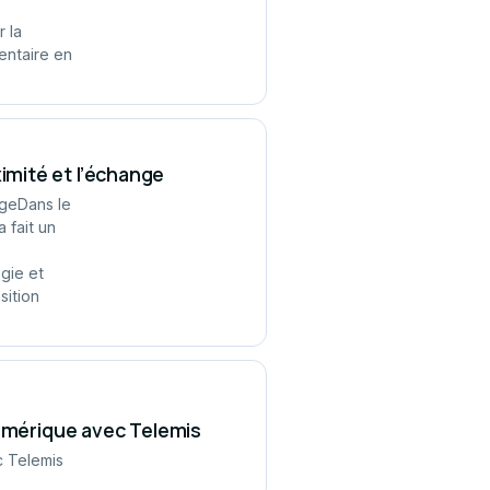
 la
entaire en
mité et l’échange
ngeDans le
 fait un
gie et
sition
numérique avec Telemis
c Telemis