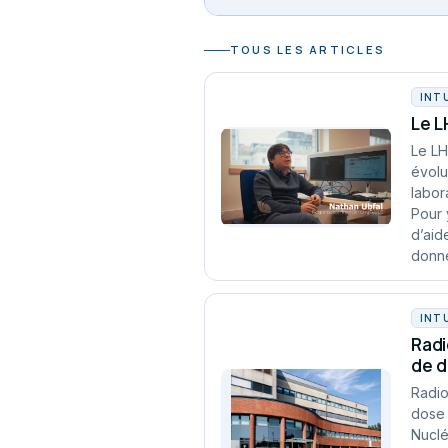
TOUS LES ARTICLES
INT
Le L
Le LH
évolu
labor
Pour 
d’aid
donn
INT
Radi
de 
Radio
dose 
Nuclé