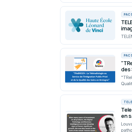
PAC
TELE
imag
TELEM
PAC
"TRe
des 
"TReB
Quali
TEL
Tele
en s
Louva
patho