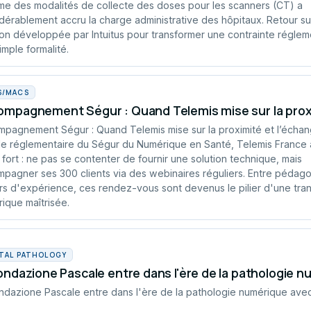
me des modalités de collecte des doses pour les scanners (CT) a
dérablement accru la charge administrative des hôpitaux. Retour sur
ion développée par Intuitus pour transformer une contrainte réglem
imple formalité.
S/MACS
mpagnement Ségur : Quand Telemis mise sur la proxi
pagnement Ségur : Quand Telemis mise sur la proximité et l’écha
e réglementaire du Ségur du Numérique en Santé, Telemis France a
 fort : ne pas se contenter de fournir une solution technique, mais
pagner ses 300 clients via des webinaires réguliers. Entre pédago
rs d'expérience, ces rendez-vous sont devenus le pilier d'une tran
ique maîtrisée.
ITAL PATHOLOGY
ondazione Pascale entre dans l'ère de la pathologie 
ndazione Pascale entre dans l'ère de la pathologie numérique ave