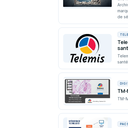
Archi
marqu
de sé
TEL
Tele
sant
Telem
santé
DIG
TM-M
TM-Mi
PAC