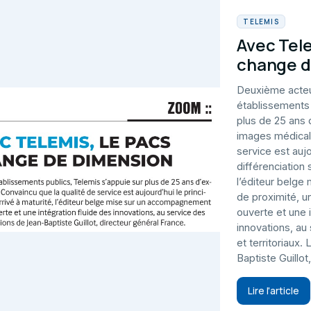
TELEMIS
Avec Tel
change d
Deuxième acteu
établissements 
plus de 25 ans 
images médicale
service est aujo
différenciation 
l’éditeur belg
de proximité, u
ouverte et une 
innovations, au
et territoriaux.
Baptiste Guillot
Lire l'article