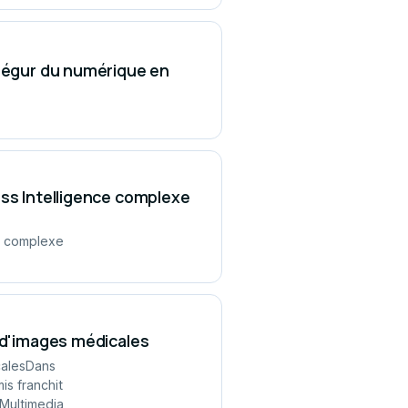
 Ségur du numérique en
ess Intelligence complexe
ce complexe
e d'images médicales
calesDans
is franchit
(Multimedia