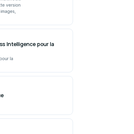
tte version
'images,
s Intelligence pour la
pour la
ue