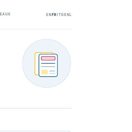
EAUX
EN
FR
IT
DE
NL