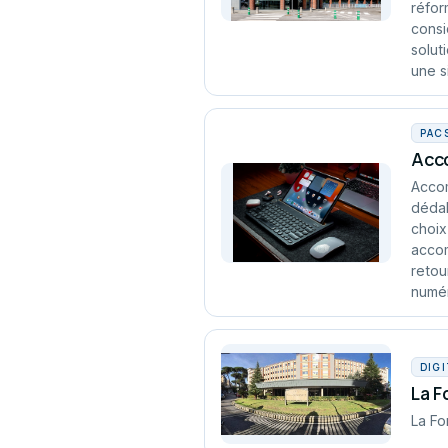
réfor
consi
solut
une s
PAC
Acco
Accom
dédal
choix
accom
retou
numér
DIG
La F
La Fo