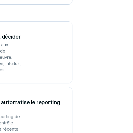
x décider
e aux
 de
œuvre.
, Intuitus,
les
automatise le reporting
porting de
ontrôle
La récente