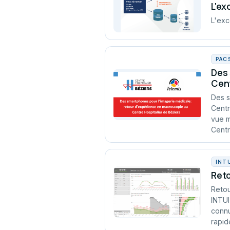
L'ex
L'exc
PAC
Des 
Cent
Des s
Centr
vue m
Centr
INT
Reto
Retou
INTUI
connu
rapid