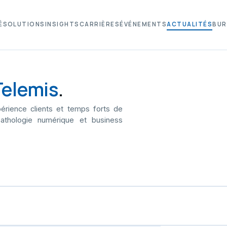
É
SOLUTIONS
INSIGHTS
CARRIÈRES
ÉVÉNEMENTS
ACTUALITÉS
BUR
Telemis
.
érience clients et temps forts de
athologie numérique et business