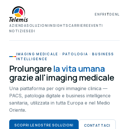
EN
FR
IT
DE
NL
AZIENDA
SOLUZIONI
INSIGHTS
CARRIERE
EVENTI
NOTIZIE
SEDI
IMAGING MEDICALE · PATOLOGIA · BUSINESS
INTELLIGENCE
Prolungare
la vita umana
grazie all'imaging medicale
Una piattaforma per ogni immagine clinica —
PACS, patologia digitale e business intelligence
sanitaria, utilizzata in tutta Europa e nel Medio
Oriente.
SCOPRI LE NOSTRE SOLUZIONI
CONTATTACI