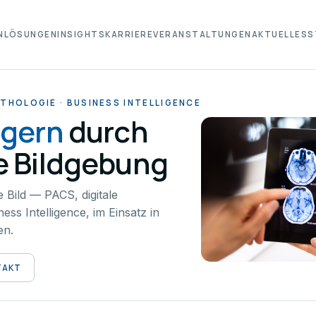
N
LÖSUNGEN
INSIGHTS
KARRIERE
VERANSTALTUNGEN
AKTUELLES
S
ATHOLOGIE · BUSINESS INTELLIGENCE
ngern
durch
e Bildgebung
e Bild — PACS, digitale
ss Intelligence, im Einsatz in
en.
TAKT