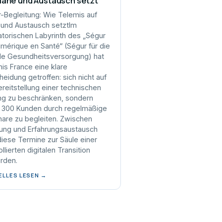
Nähe und Austausch setzt
-Begleitung: Wie Telemis auf
und Austausch setztIm
atorischen Labyrinth des „Ségur
mérique en Santé“ (Ségur für die
ale Gesundheitsversorgung) hat
is France eine klare
heidung getroffen: sich nicht auf
ereitstellung einer technischen
g zu beschränken, sondern
 300 Kunden durch regelmäßige
are zu begleiten. Zwischen
ung und Erfahrungsaustausch
diese Termine zur Säule einer
llierten digitalen Transition
rden.
ELLES LESEN →