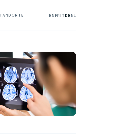
TANDORTE
EN
FR
IT
DE
NL