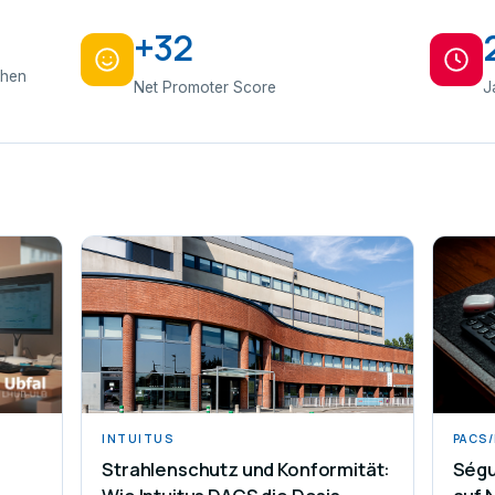
+32
ahen
Net Promoter Score
J
INTUITUS
PACS
Strahlenschutz und Konformität:
Ségu