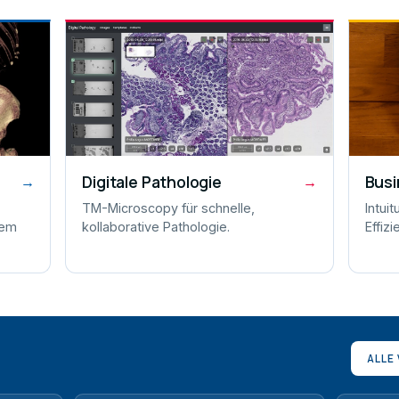
Digitale Pathologie
Busi
→
→
TM-Microscopy für schnelle,
Intui
nem
kollaborative Pathologie.
Effizi
ALLE