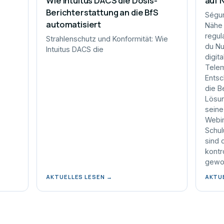
Wie Intuitus DACS die Dosis-
auf 
Berichterstattung an die BfS
Ségur
automatisiert
Nähe 
regul
Strahlenschutz und Konformität: Wie
du Nu
Intuitus DACS die
digit
Telem
Entsc
die B
Lösun
seine
Webin
Schul
sind 
kontro
gewo
AKTUELLES LESEN →
AKTU