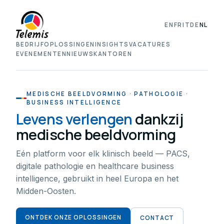
EN
FR
IT
DE
NL
BEDRIJF
OPLOSSINGEN
INSIGHTS
VACATURES
EVENEMENTEN
NIEUWS
KANTOREN
MEDISCHE BEELDVORMING · PATHOLOGIE ·
BUSINESS INTELLIGENCE
Levens verlengen
dankzij
medische beeldvorming
Eén platform voor elk klinisch beeld — PACS,
digitale pathologie en healthcare business
intelligence, gebruikt in heel Europa en het
Midden-Oosten.
ONTDEK ONZE OPLOSSINGEN
CONTACT