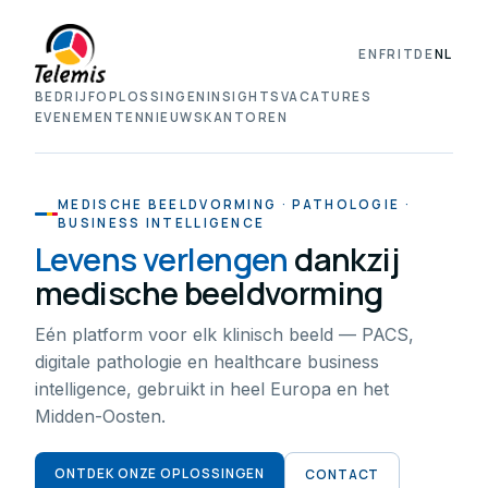
EN
FR
IT
DE
NL
BEDRIJF
OPLOSSINGEN
INSIGHTS
VACATURES
EVENEMENTEN
NIEUWS
KANTOREN
MEDISCHE BEELDVORMING · PATHOLOGIE ·
BUSINESS INTELLIGENCE
Levens verlengen
dankzij
medische beeldvorming
Eén platform voor elk klinisch beeld — PACS,
digitale pathologie en healthcare business
intelligence, gebruikt in heel Europa en het
Midden-Oosten.
ONTDEK ONZE OPLOSSINGEN
CONTACT