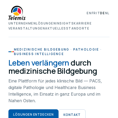
EN
FR
IT
DE
NL
UNTERNEHMEN
LÖSUNGEN
INSIGHTS
KARRIERE
VERANSTALTUNGEN
AKTUELLES
STANDORTE
MEDIZINISCHE BILDGEBUNG · PATHOLOGIE ·
BUSINESS INTELLIGENCE
Leben verlängern
durch
medizinische Bildgebung
Eine Plattform für jedes klinische Bild — PACS,
digitale Pathologie und Healthcare Business
Intelligence, im Einsatz in ganz Europa und im
Nahen Osten.
LÖSUNGEN ENTDECKEN
KONTAKT